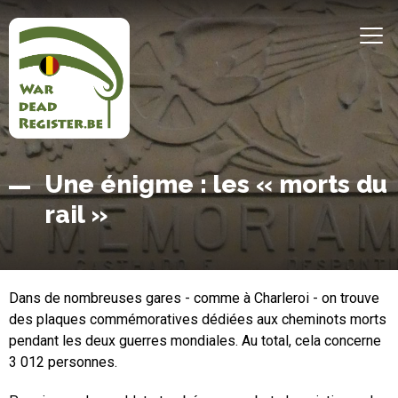
Aller
au
MEN
contenu
principal
Belgian
Accueil
Une énigme : les « morts du
War
rail »
Dead
Register
Dans de nombreuses gares - comme à Charleroi - on trouve
des plaques commémoratives dédiées aux cheminots morts
pendant les deux guerres mondiales. Au total, cela concerne
3 012 personnes.