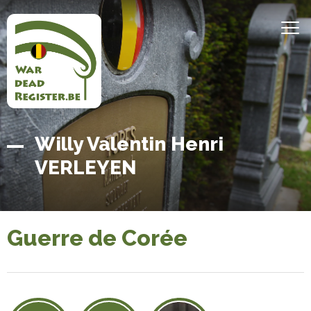
Aller
au
MEN
contenu
principal
Belgian
Accueil
Willy Valentin Henri
War
VERLEYEN
Dead
Register
Guerre de Corée