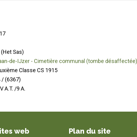
17
 (Het Sas)
aan-de-IJzer - Cimetière communal (tombe désaffectée
euxième Classe CS 1915
 / (6367)
IV A.T. /9 A.
ites web
Plan du site