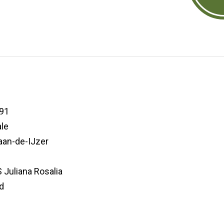
91
le
aan-de-IJzer
Juliana Rosalia
d