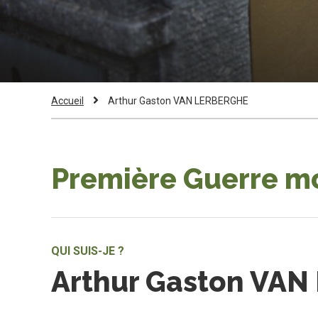
Fil
Current
Accueil
Arthur Gaston VAN LERBERGHE
Page:
d'Ariane
Première Guerre m
QUI SUIS-JE ?
Arthur Gaston VA