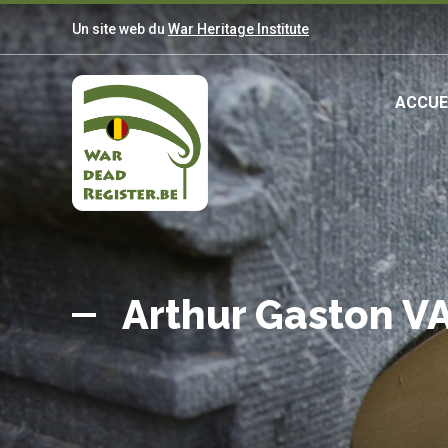
Aller
Un site web du
War Heritage Institute
au
contenu
principal
Ma
ACCUE
nav
Belgian
Accueil
War
Arthur Gaston 
Dead
Register