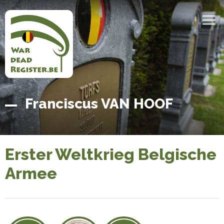
Direkt
zum
MEN
Inhalt
Belgian
Startseite
Franciscus VAN HOOF
War
Dead
Register
Erster Weltkrieg Belgische
Armee