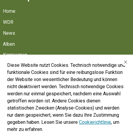
Home
WDR
News
Alben
Kampagnen
Diese Website nutzt Cookies. Technisch notwendige und
Friedhöfe
funktionale Cookies sind für eine reibungslose Funktion
Belgische Armee
der Website von wesentlicher Bedeutung und können
nicht deaktiviert werden. Technisch notwendige Cookies
Machen Sie mit
werden nur einmal gespeichert, nachdem eine Auswahl
Folgen Sie uns
getroffen worden ist. Andere Cookies dienen
statistischen Zwecken (Analyse-Cookies) und werden
nur dann gespeichert, wenn Sie dazu Ihre Zustimmung
War Heritage Institute
gegeben haben. Lesen Sie unsere
Cookierichtlinie
, um
Belgium, Battlefield of Europe
mehr zu erfahren.