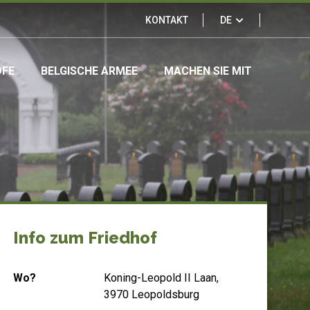
Links
KONTAKT
DE
&
ÖFE
BELGISCHE ARMEE
MACHEN SIE MIT
partners
Info zum Friedhof
Wo?
Koning-Leopold II Laan,
3970 Leopoldsburg