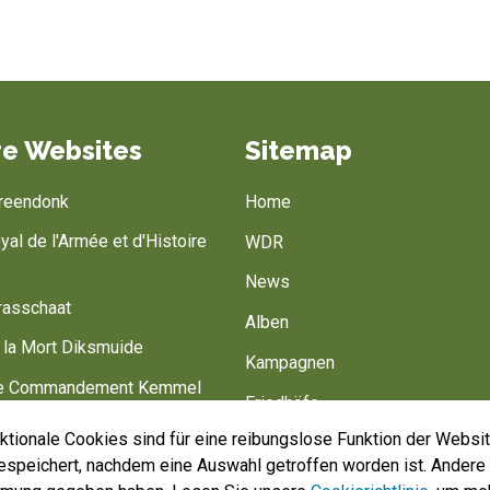
e Websites
Sitemap
Breendonk
Home
al de l'Armée et d'Histoire
WDR
News
rasschaat
Alben
 la Mort Diksmuide
Kampagnen
de Commandement Kemmel
Friedhöfe
 Barracks
tionale Cookies sind für eine reibungslose Funktion der Websit
Belgische Armee
speichert, nachdem eine Auswahl getroffen worden ist. Andere
Battlefield of Europe
Machen Sie mit