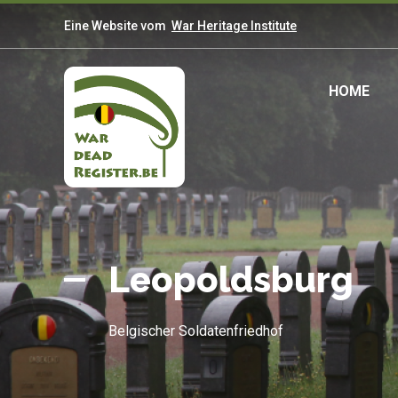
Direkt
Eine Website vom
War Heritage Institute
zum
Inhalt
Mai
HOME
navi
Belgian
Startseite
War
Leopoldsburg
Dead
Register
Belgischer Soldatenfriedhof