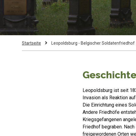
Pfadnavigation
Current
Startseite
Leopoldsburg - Belgischer Soldatenfriedhof
Page:
Geschicht
Leopoldsburg ist seit 18
Invasion als Reaktion auf
Die Einrichtung eines Sol
Andere Friedhöfe entsteh
Kriegsgefangenen angele
Friedhof begraben. Nach
freigewordenen Orten we