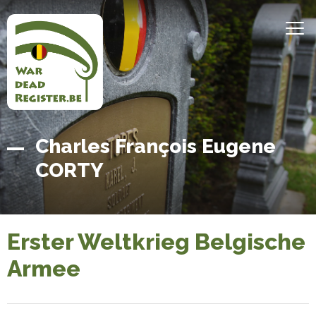
Direkt
zum
MEN
Inhalt
Belgian
Startseite
Charles François Eugene
War
CORTY
Dead
Register
Erster Weltkrieg Belgische
Armee