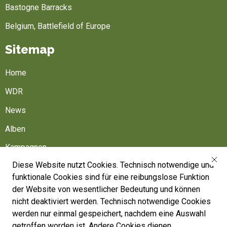
Bastogne Barracks
Belgium, Battlefield of Europe
Sitemap
Home
WDR
News
Alben
Kampagnen
Diese Website nutzt Cookies. Technisch notwendige und
Friedhöfe
funktionale Cookies sind für eine reibungslose Funktion
Belgische Armee
der Website von wesentlicher Bedeutung und können
nicht deaktiviert werden. Technisch notwendige Cookies
Machen Sie mit
werden nur einmal gespeichert, nachdem eine Auswahl
Folgen Sie uns
getroffen worden ist. Andere Cookies dienen