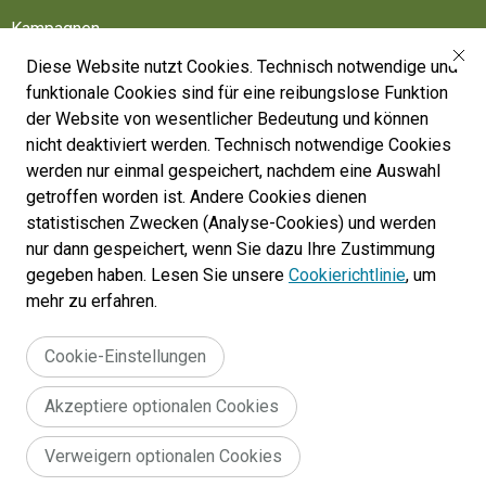
Kampagnen
Diese Website nutzt Cookies. Technisch notwendige und
Friedhöfe
funktionale Cookies sind für eine reibungslose Funktion
Belgische Armee
der Website von wesentlicher Bedeutung und können
nicht deaktiviert werden. Technisch notwendige Cookies
Machen Sie mit
werden nur einmal gespeichert, nachdem eine Auswahl
Folgen Sie uns
getroffen worden ist. Andere Cookies dienen
statistischen Zwecken (Analyse-Cookies) und werden
nur dann gespeichert, wenn Sie dazu Ihre Zustimmung
War Heritage Institute
gegeben haben. Lesen Sie unsere
Cookierichtlinie
, um
Belgium, Battlefield of Europe
mehr zu erfahren.
War dead register
Cookie-Einstellungen
Akzeptiere optionalen Cookies
Legal
Allgemeine Geschäftsbedingungen für die Website :
Verweigern optionalen Cookies
Erklärung zur Zugänglichkeit
Cookie policy
menu
© 2024 War Heritage Institute, All rights reserved