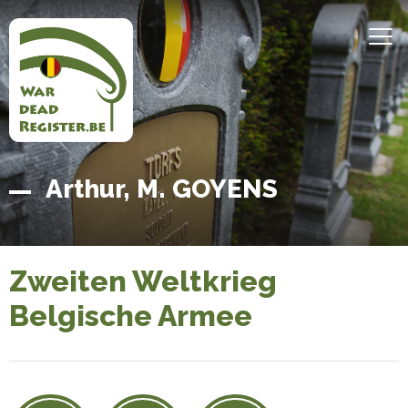
Direkt
zum
MEN
Inhalt
Belgian
Startseite
Arthur, M. GOYENS
War
Dead
Register
Zweiten Weltkrieg
Belgische Armee