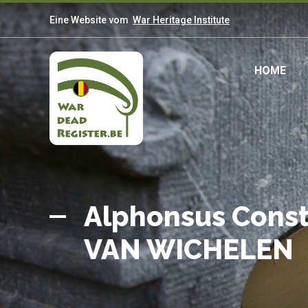
Direkt
Eine Website vom
War Heritage Institute
zum
Inhalt
Mai
HOME
navi
Belgian
Startseite
War
Alphonsus Const
Dead
VAN WICHELEN
Register