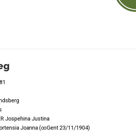
eg
81
ndsberg
s
 Jospehina Justina
rtensia Joanna (∞Gent 23/11/1904)