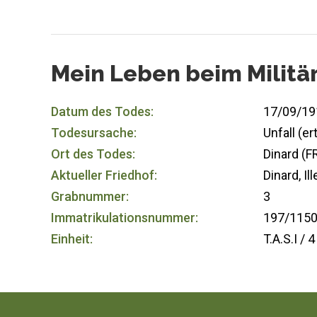
Mein Leben beim Militä
Datum des Todes:
17/09/19
Todesursache:
Unfall (e
Ort des Todes:
Dinard (F
Aktueller Friedhof:
Dinard, Il
Grabnummer:
3
Immatrikulationsnummer:
197/115
Einheit:
T.A.S.I / 