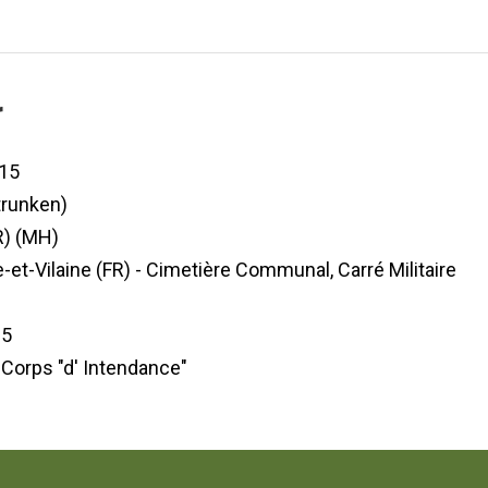
r
15
rtrunken)
R) (MH)
le-et-Vilaine (FR) - Cimetière Communal, Carré Militaire
05
4 Corps "d' Intendance"