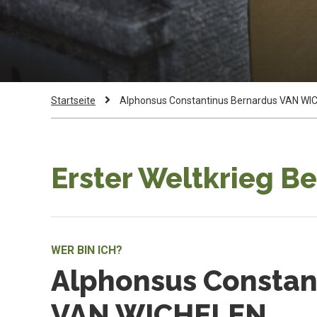
Pfadnavigation
Current
Startseite
Alphonsus Constantinus Bernardus VAN WI
Page:
Erster Weltkrieg B
WER BIN ICH?
Alphonsus Constan
VAN WICHELEN