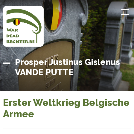
Direkt
zum
MEN
Inhalt
Belgian
Startseite
Prosper Justinus Gislenus
War
VANDE PUTTE
Dead
Register
Erster Weltkrieg Belgische
Armee