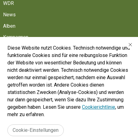
WDR
News
Alben
Kampagnen
Diese Website nutzt Cookies. Technisch notwendige und
Friedhöfe
funktionale Cookies sind für eine reibungslose Funktion
Belgische Armee
der Website von wesentlicher Bedeutung und können
nicht deaktiviert werden. Technisch notwendige Cookies
Machen Sie mit
werden nur einmal gespeichert, nachdem eine Auswahl
Folgen Sie uns
getroffen worden ist. Andere Cookies dienen
statistischen Zwecken (Analyse-Cookies) und werden
nur dann gespeichert, wenn Sie dazu Ihre Zustimmung
War Heritage Institute
gegeben haben. Lesen Sie unsere
Cookierichtlinie
, um
Belgium, Battlefield of Europe
mehr zu erfahren.
War dead register
Cookie-Einstellungen