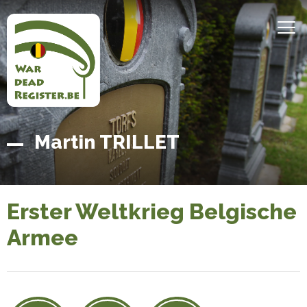
Direkt
zum
MEN
Inhalt
Belgian
Startseite
Martin TRILLET
War
Dead
Register
Erster Weltkrieg Belgische
Armee