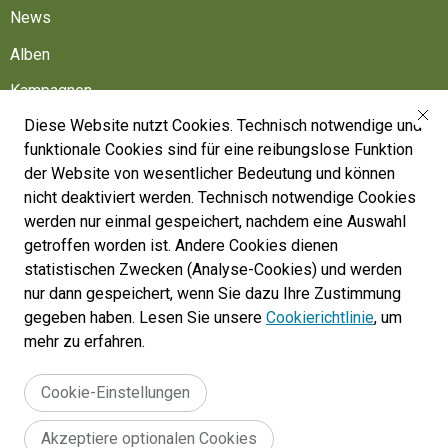
News
Alben
Kampagnen
Diese Website nutzt Cookies. Technisch notwendige und
Friedhöfe
funktionale Cookies sind für eine reibungslose Funktion
Belgische Armee
der Website von wesentlicher Bedeutung und können
nicht deaktiviert werden. Technisch notwendige Cookies
Machen Sie mit
werden nur einmal gespeichert, nachdem eine Auswahl
Folgen Sie uns
getroffen worden ist. Andere Cookies dienen
statistischen Zwecken (Analyse-Cookies) und werden
nur dann gespeichert, wenn Sie dazu Ihre Zustimmung
War Heritage Institute
gegeben haben. Lesen Sie unsere
Cookierichtlinie
, um
Belgium, Battlefield of Europe
mehr zu erfahren.
War dead register
Cookie-Einstellungen
Akzeptiere optionalen Cookies