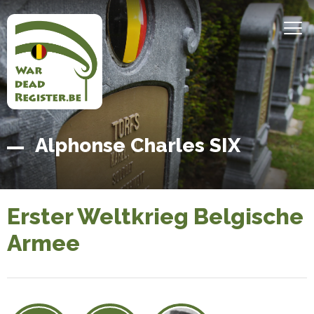
Direkt
zum
MEN
Inhalt
Belgian
Startseite
Alphonse Charles SIX
War
Dead
Register
Erster Weltkrieg Belgische
Armee