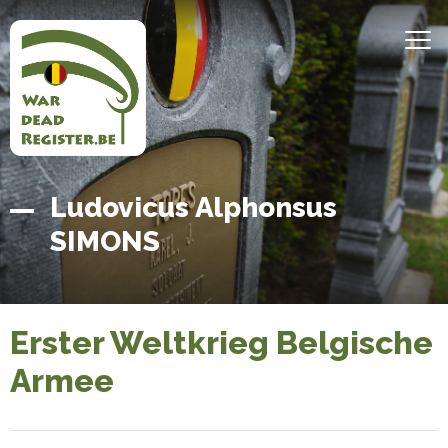
Direkt
zum
MEN
Inhalt
Belgian
Startseite
Ludovicus Alphonsus
War
SIMONS
Dead
Register
Erster Weltkrieg Belgische
Armee