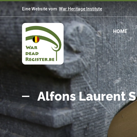
Direkt
Eine Website vom
War Heritage Institute
zum
Inhalt
Mai
HOME
navi
Belgian
Startseite
War
Alfons Laurent 
Dead
Register