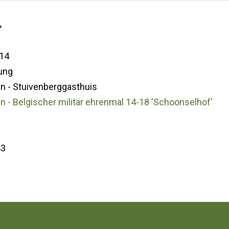
r
14
ung
n - Stuivenberggasthuis
 - Belgischer militär ehrenmal 14-18 'Schoonselhof'
43