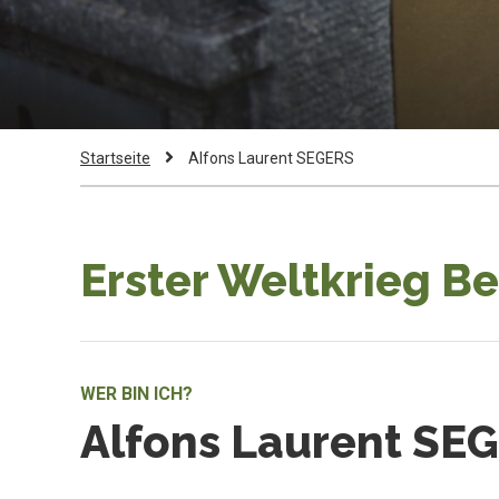
Pfadnavigation
Current
Startseite
Alfons Laurent SEGERS
Page:
Erster Weltkrieg B
WER BIN ICH?
Alfons Laurent SE