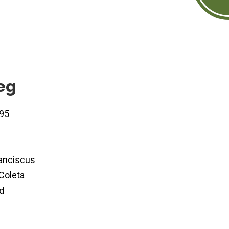
eg
95
ranciscus
Coleta
d