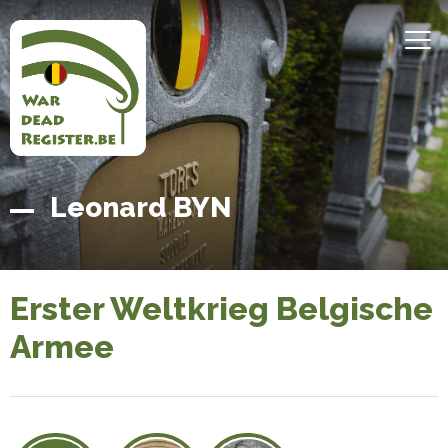
Direkt
zum
MEN
Inhalt
Belgian
Startseite
Leonard BYN
War
Dead
Register
Erster Weltkrieg Belgische
Armee