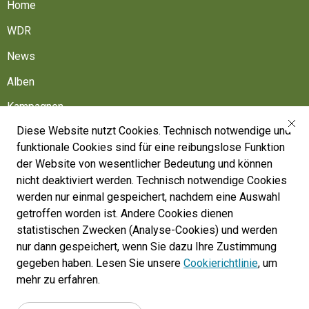
Home
WDR
News
Alben
Kampagnen
Diese Website nutzt Cookies. Technisch notwendige und
Friedhöfe
funktionale Cookies sind für eine reibungslose Funktion
Belgische Armee
der Website von wesentlicher Bedeutung und können
nicht deaktiviert werden. Technisch notwendige Cookies
Machen Sie mit
werden nur einmal gespeichert, nachdem eine Auswahl
Folgen Sie uns
getroffen worden ist. Andere Cookies dienen
statistischen Zwecken (Analyse-Cookies) und werden
nur dann gespeichert, wenn Sie dazu Ihre Zustimmung
War Heritage Institute
gegeben haben. Lesen Sie unsere
Cookierichtlinie
, um
Belgium, Battlefield of Europe
mehr zu erfahren.
War dead register