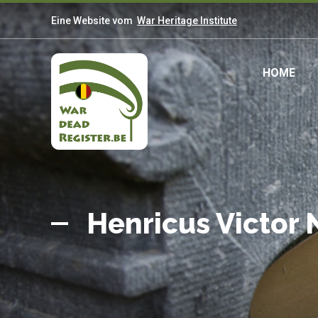
Direkt
Eine Website vom
War Heritage Institute
zum
Inhalt
Mai
HOME
navi
Belgian
Startseite
War
Henricus Victor
Dead
Register