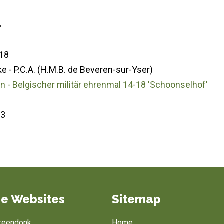
r
18
 - P.C.A. (H.M.B. de Beveren-sur-Yser)
 - Belgischer militär ehrenmal 14-18 'Schoonselhof'
13
e Websites
Sitemap
Breendonk
Home