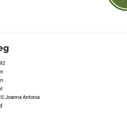
eg
92
en
en
l
 Joanna Antonia
d