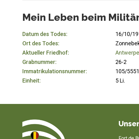
Mein Leben beim Militä
Datum des Todes:
16/10/19
Ort des Todes:
Zonnebeke
Aktueller Friedhof:
Antwerpen
Grabnummer:
26-2
Immatrikulationsnummer:
105/555
Einheit:
5 Li.
Unser
Fort de 