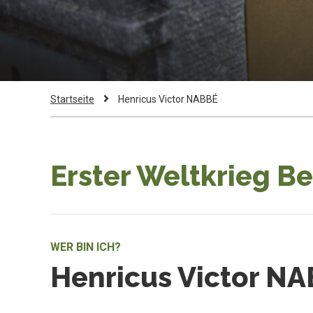
Pfadnavigation
Current
Startseite
Henricus Victor NABBÉ
Page:
Erster Weltkrieg B
WER BIN ICH?
Henricus Victor N