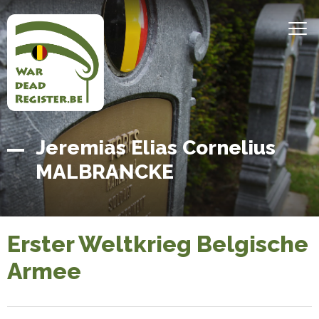
Direkt
zum
MEN
Inhalt
Belgian
Startseite
Jeremias Elias Cornelius
War
MALBRANCKE
Dead
Register
Erster Weltkrieg Belgische
Armee