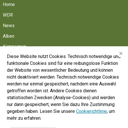
Home
WDR
News
Alben
Kampagnen
Diese Website nutzt Cookies. Technisch notwendige und
Friedhöfe
funktionale Cookies sind für eine reibungslose Funktion
Belgische Armee
der Website von wesentlicher Bedeutung und können
nicht deaktiviert werden. Technisch notwendige Cookies
Machen Sie mit
werden nur einmal gespeichert, nachdem eine Auswahl
Folgen Sie uns
getroffen worden ist. Andere Cookies dienen
statistischen Zwecken (Analyse-Cookies) und werden
nur dann gespeichert, wenn Sie dazu Ihre Zustimmung
War Heritage Institute
gegeben haben. Lesen Sie unsere
Cookierichtlinie
, um
Belgium, Battlefield of Europe
mehr zu erfahren.