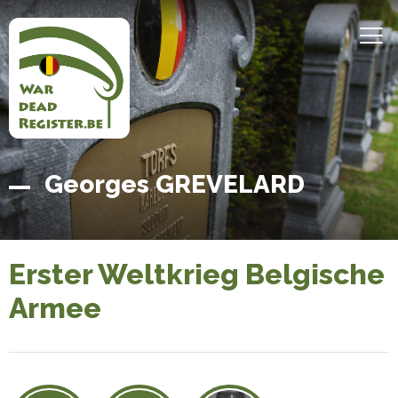
Direkt
zum
MEN
Inhalt
Belgian
Startseite
Georges GREVELARD
War
Dead
Register
Erster Weltkrieg Belgische
Armee