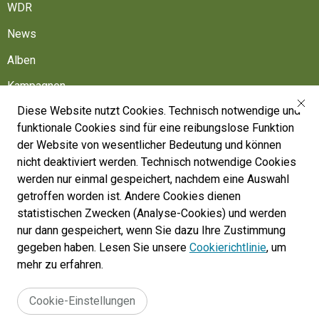
WDR
News
Alben
Kampagnen
Diese Website nutzt Cookies. Technisch notwendige und
Friedhöfe
funktionale Cookies sind für eine reibungslose Funktion
Belgische Armee
der Website von wesentlicher Bedeutung und können
nicht deaktiviert werden. Technisch notwendige Cookies
Machen Sie mit
werden nur einmal gespeichert, nachdem eine Auswahl
Folgen Sie uns
getroffen worden ist. Andere Cookies dienen
statistischen Zwecken (Analyse-Cookies) und werden
nur dann gespeichert, wenn Sie dazu Ihre Zustimmung
War Heritage Institute
gegeben haben. Lesen Sie unsere
Cookierichtlinie
, um
Belgium, Battlefield of Europe
mehr zu erfahren.
War dead register
Cookie-Einstellungen