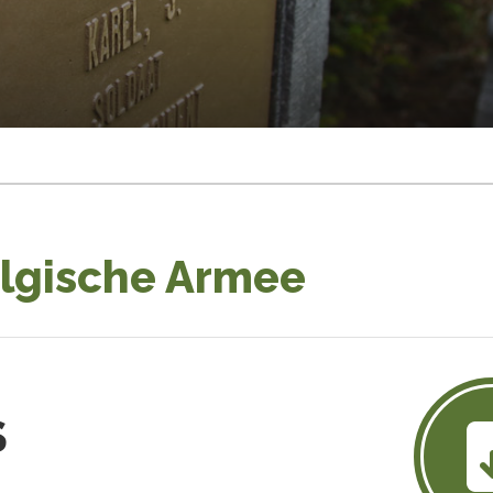
elgische Armee
S