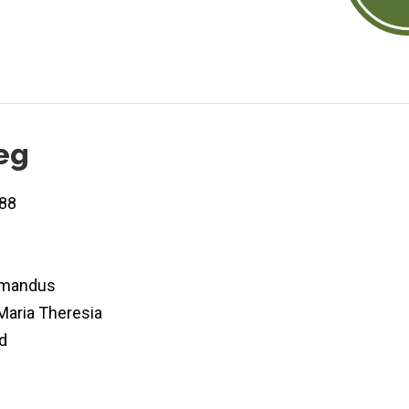
eg
88
Amandus
aria Theresia
d