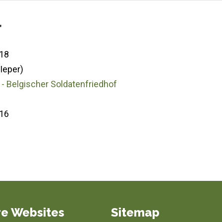
r
18
(Ieper)
- Belgischer Soldatenfriedhof
16
e Websites
Sitemap