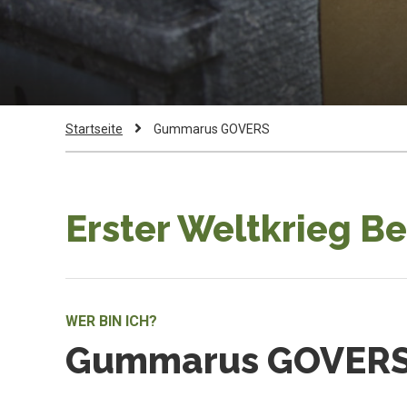
Pfadnavigation
Current
Startseite
Gummarus GOVERS
Page:
Erster Weltkrieg B
WER BIN ICH?
Gummarus GOVER