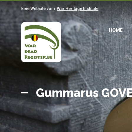
Direkt
Eine Website vom
War Heritage Institute
zum
Inhalt
Mai
HOME
navi
Belgian
Startseite
War
Gummarus GOV
Dead
Register