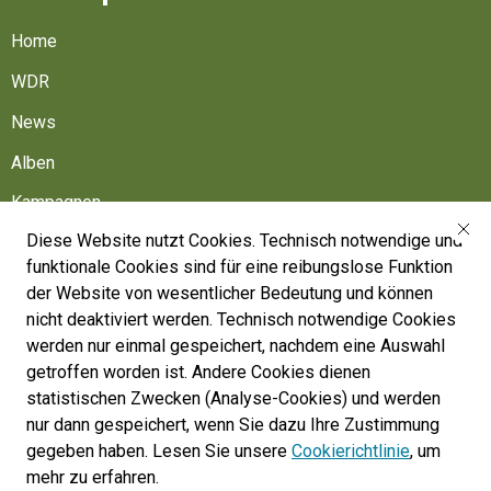
Home
WDR
News
Alben
Kampagnen
Diese Website nutzt Cookies. Technisch notwendige und
Friedhöfe
funktionale Cookies sind für eine reibungslose Funktion
Belgische Armee
der Website von wesentlicher Bedeutung und können
nicht deaktiviert werden. Technisch notwendige Cookies
Machen Sie mit
werden nur einmal gespeichert, nachdem eine Auswahl
Folgen Sie uns
getroffen worden ist. Andere Cookies dienen
statistischen Zwecken (Analyse-Cookies) und werden
nur dann gespeichert, wenn Sie dazu Ihre Zustimmung
War Heritage Institute
gegeben haben. Lesen Sie unsere
Cookierichtlinie
, um
Belgium, Battlefield of Europe
mehr zu erfahren.