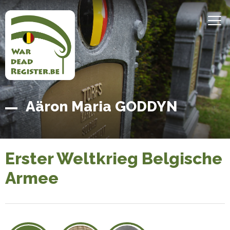
Direkt
zum
MEN
Inhalt
Belgian
Startseite
Aäron Maria GODDYN
War
Dead
Register
Erster Weltkrieg Belgische
Armee