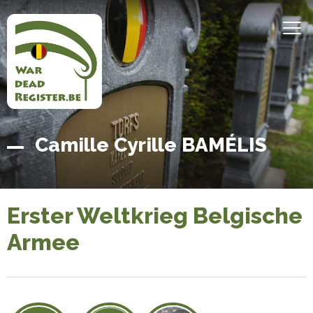
Direkt
zum
MEN
Inhalt
Belgian
Startseite
Camille Cyrille BAMÉLIS
War
Dead
Register
Erster Weltkrieg Belgische
Armee