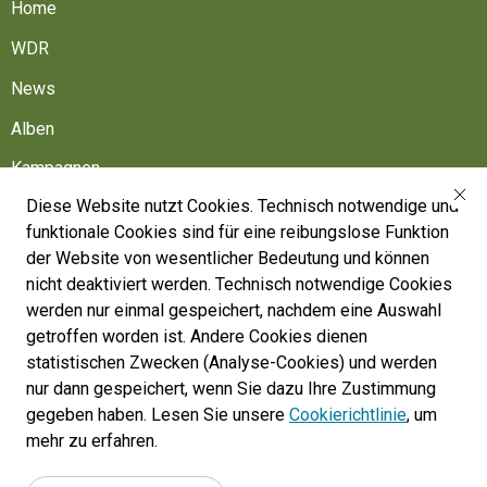
Home
WDR
News
Alben
Kampagnen
Diese Website nutzt Cookies. Technisch notwendige und
Friedhöfe
funktionale Cookies sind für eine reibungslose Funktion
Belgische Armee
der Website von wesentlicher Bedeutung und können
nicht deaktiviert werden. Technisch notwendige Cookies
Machen Sie mit
werden nur einmal gespeichert, nachdem eine Auswahl
Folgen Sie uns
getroffen worden ist. Andere Cookies dienen
statistischen Zwecken (Analyse-Cookies) und werden
nur dann gespeichert, wenn Sie dazu Ihre Zustimmung
War Heritage Institute
gegeben haben. Lesen Sie unsere
Cookierichtlinie
, um
Belgium, Battlefield of Europe
mehr zu erfahren.
War dead register