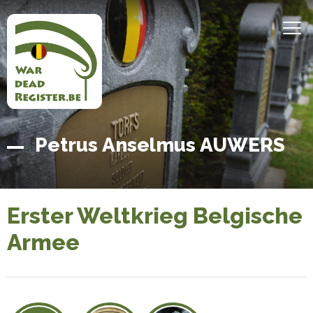
Direkt
zum
MEN
Inhalt
Belgian
Startseite
Petrus Anselmus AUWERS
War
Dead
Register
Erster Weltkrieg Belgische
Armee