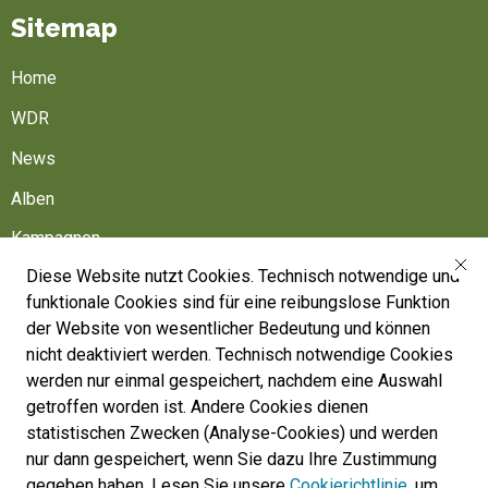
Sitemap
Home
WDR
News
Alben
Kampagnen
Diese Website nutzt Cookies. Technisch notwendige und
Friedhöfe
funktionale Cookies sind für eine reibungslose Funktion
Belgische Armee
der Website von wesentlicher Bedeutung und können
nicht deaktiviert werden. Technisch notwendige Cookies
Machen Sie mit
werden nur einmal gespeichert, nachdem eine Auswahl
Folgen Sie uns
getroffen worden ist. Andere Cookies dienen
statistischen Zwecken (Analyse-Cookies) und werden
nur dann gespeichert, wenn Sie dazu Ihre Zustimmung
War Heritage Institute
gegeben haben. Lesen Sie unsere
Cookierichtlinie
, um