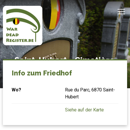
Direkt
zum
MEN
Inhalt
Belgian
Startseite
Saint-Hubert - Cimetière
War
communal
Dead
Info zum Friedhof
Register
Wo?
Rue du Parc, 6870 Saint-
Hubert
Siehe auf der Karte