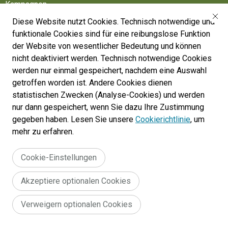
Kampagnen
Diese Website nutzt Cookies. Technisch notwendige und
Friedhöfe
funktionale Cookies sind für eine reibungslose Funktion
Belgische Armee
der Website von wesentlicher Bedeutung und können
nicht deaktiviert werden. Technisch notwendige Cookies
Machen Sie mit
werden nur einmal gespeichert, nachdem eine Auswahl
Folgen Sie uns
getroffen worden ist. Andere Cookies dienen
statistischen Zwecken (Analyse-Cookies) und werden
nur dann gespeichert, wenn Sie dazu Ihre Zustimmung
War Heritage Institute
gegeben haben. Lesen Sie unsere
Cookierichtlinie
, um
Belgium, Battlefield of Europe
mehr zu erfahren.
War dead register
Cookie-Einstellungen
Akzeptiere optionalen Cookies
Legal
Allgemeine Geschäftsbedingungen für die Website :
Verweigern optionalen Cookies
Erklärung zur Zugänglichkeit
Cookie policy
menu
© 2024 War Heritage Institute, All rights reserved