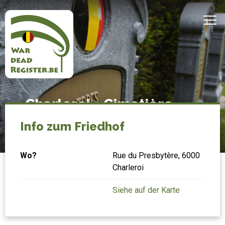
Direkt
zum
MEN
Inhalt
Belgian
Startseite
Charleroi - Cimetière
War
communal 'Nord'
Dead
Info zum Friedhof
Register
Wo?
Rue du Presbytère, 6000
Charleroi
Siehe auf der Karte