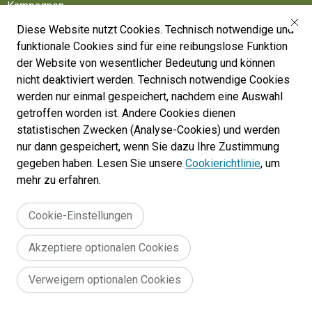
Kampagnen
Diese Website nutzt Cookies. Technisch notwendige und
Friedhöfe
funktionale Cookies sind für eine reibungslose Funktion
Belgische Armee
der Website von wesentlicher Bedeutung und können
nicht deaktiviert werden. Technisch notwendige Cookies
Machen Sie mit
werden nur einmal gespeichert, nachdem eine Auswahl
Folgen Sie uns
getroffen worden ist. Andere Cookies dienen
statistischen Zwecken (Analyse-Cookies) und werden
nur dann gespeichert, wenn Sie dazu Ihre Zustimmung
War Heritage Institute
gegeben haben. Lesen Sie unsere
Cookierichtlinie
, um
Belgium, Battlefield of Europe
mehr zu erfahren.
War dead register
Cookie-Einstellungen
Akzeptiere optionalen Cookies
Legal
Allgemeine Geschäftsbedingungen für die Website :
Verweigern optionalen Cookies
Erklärung zur Zugänglichkeit
Cookie policy
menu
© 2024 War Heritage Institute, All rights reserved