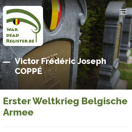
Direkt
zum
MEN
Inhalt
Belgian
Startseite
Victor Frédéric Joseph
War
COPPÉ
Dead
Register
Erster Weltkrieg Belgische
Armee