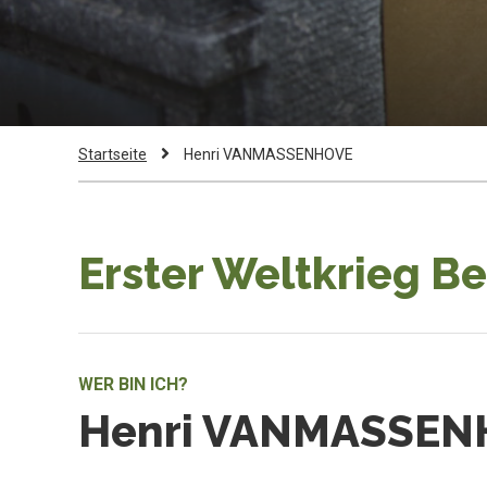
Pfadnavigation
Current
Startseite
Henri VANMASSENHOVE
Page:
Erster Weltkrieg B
WER BIN ICH?
Henri VANMASSEN