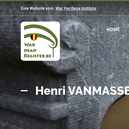
Direkt
Eine Website vom
War Heritage Institute
zum
Inhalt
Mai
HOME
navi
Belgian
Startseite
War
Henri VANMASS
Dead
Register