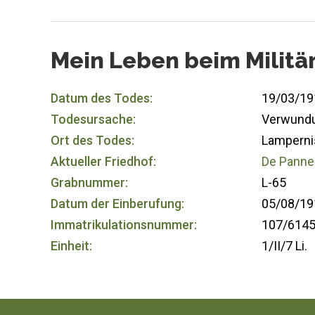
Mein Leben beim Militä
Datum des Todes:
19/03/19
Todesursache:
Verwundu
Ort des Todes:
Lampernis
Aktueller Friedhof:
De Panne 
Grabnummer:
L-65
Datum der Einberufung:
05/08/19
Immatrikulationsnummer:
107/614
Einheit:
1/II/7 Li.