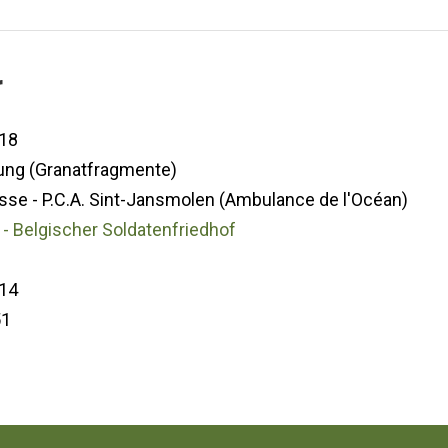
r
18
ng (Granatfragmente)
se - P.C.A. Sint-Jansmolen (Ambulance de l'Océan)
- Belgischer Soldatenfriedhof
14
51