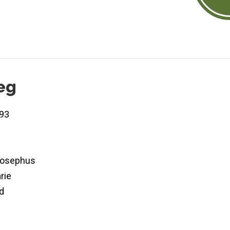
eg
93
m
m
Josephus
rie
d